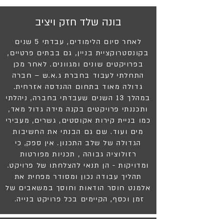
בונה שלד חזק ויציב
לאחר סיום הלימודים, עבדתי 5 שנים
בקונסטרוקציית בניין, גם בבתים פרטיים,
בפרויקטים שונים ומגוונים. לאחר מכן
התחלתי לעבוד בחברת ג.א.ש – חברה
גדולה מאוד בתחום ההנדסה אזרחית.
במהלך 13 השנים שעבדתי בחברה, ניהלתי
ותכננתי פרויקטים בקנה מידה גדול מאד,
כמו בניית קירות אקוסטים, גשרים, מעבירי
מים ועוד. שם גם הבנתי את החשיבות
הגדולה של שלב התכנון. אין ספק, כי
רזולוציה גבוהה , תכניות מפורטות
ומדויקות - הן תנאי להצלחתו של פרויקט.
תהליך עבודה נכון ומסודר מפחית את
אלמנט חוסר הודאות וחוסך במשאבים של
זמן וכסף, הקיימים בכל פרויקט בנייה.