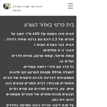
רונית רחבי מאדר, הבחירה
הנכונה
בית פרטי באזור השרון
הבית הינו בשטח של 400 מ"ר יושב על
מגרש של 1.2 דונם עם ברכת שחיה גדולה .
הבית בנוי בצורת האות I
הבנוי ב-4 מפלסים:
קומת מרתף, קומת קרקע, מפלס חדרים
ועלית גג.
כל חדר עם חדרי רחצה צמודים.
למעלה מ80% מקומת הקרקע הם חלונות
המשקיפים לבריכה ולגינה היקפית של הבית.
החומרים שנבחרו לבית חומרים טבעים כגון
שיש, עץ, בריקים מפירוק עם קווים נקיים
וצבעים מונוכרומטיים של אפורים מעושנים
וירוק זית ככה,
על מנת ליצור אוירה נינוח וחמימה בחללים